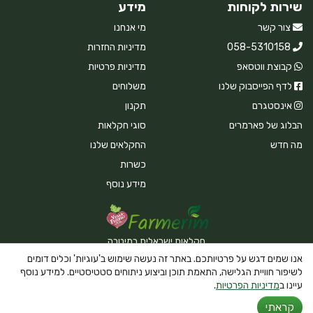
שירות לקוחות
מידע
צור קשר
מי אנחנו
058-5310158
מדיניות החזרות
קבוצת ווטסאפ
מדיניות פרטיות
לדף הפייסבוק שלנו
משלוחים
אינסטגרם
תקנון
הבלוג של פארמרים
סוגי חקלאות
מה חדש
החקלאים שלנו
כשרות
מידע נוסף
חקלאות ישראלית במיטבה
אנו שמים דגש על פרטיותכם. באתר זה נעשה שימוש ב'עוגיות' וכלים דומים
לשיפור חוויית הגלישה, התאמת תוכן וביצוע ניתוחים סטטיסטיים. למידע נוסף
עיינו ב
מדיניות הפרטיות
.
Powered By Farmerim
קראתי