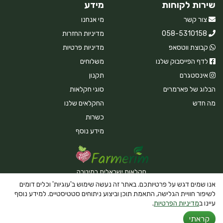
שירות לקוחות
מידע
צור קשר
מי אנחנו
058-5310158
מדיניות החזרות
קבוצת ווטסאפ
מדיניות פרטיות
לדף הפייסבוק שלנו
משלוחים
אינסטגרם
תקנון
הבלוג של פארמרים
סוגי חקלאות
מה חדש
החקלאים שלנו
כשרות
מידע נוסף
חקלאות ישראלית במיטבה
אנו שמים דגש על פרטיותכם. באתר זה נעשה שימוש ב'עוגיות' וכלים דומים
לשיפור חוויית הגלישה, התאמת תוכן וביצוע ניתוחים סטטיסטיים. למידע נוסף
עיינו ב
מדיניות הפרטיות
.
Powered By Farmerim
קראתי