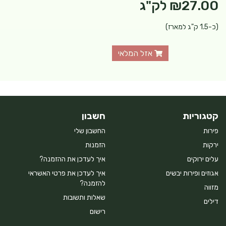
₪27.00
לק"ג
(כ-1.5 ק"ג למארז)
אזל המלאי
קטגוריות
חשבון
פירות
החשבון שלי
ירקות
הזמנות
עלים ירוקים
איך לעדכן את ההזמנה?
אגוזים ופירות יבשים
איך לעדכן את פרטי האשראי
להזמנה?
מזווה
שאלות ותשובות
דילים
רישום