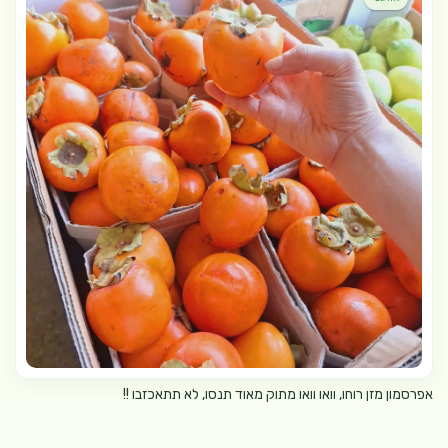
אפרסמון מזן רוחו, וואו וואו מתוק מאוד תנסו, לא תתאכזבו !!