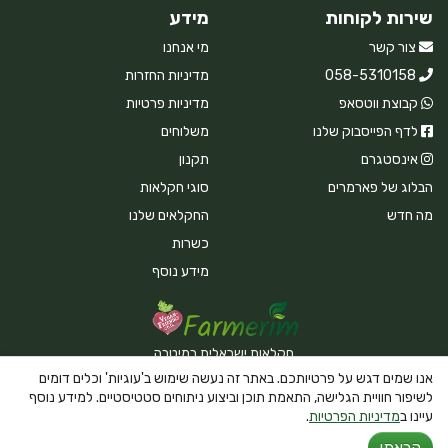
שירות לקוחות
מידע
צור קשר
מי אנחנו
058-5310158
מדיניות החזרות
קבוצת ווטסאפ
מדיניות פרטיות
לדף הפייסבוק שלנו
משלוחים
אינסטגרם
תקנון
הבלוג של פארמרים
סוגי חקלאות
מה חדש
החקלאים שלנו
כשרות
מידע נוסף
חקלאות ישראלית במיטבה
אנו שמים דגש על פרטיותכם. באתר זה נעשה שימוש ב'עוגיות' וכלים דומים
לשיפור חוויית הגלישה, התאמת תוכן וביצוע ניתוחים סטטיסטיים. למידע נוסף
עיינו ב
מדיניות הפרטיות
.
Powered By Farmerim
קראתי