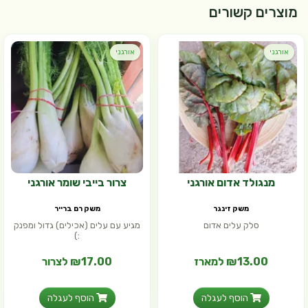
מוצרים קשורים
אורגני
אורגני
מנגולד אדום אורגני
צרור בייבי שומר אורגני
משק זינגר
משק רם ברייר
סלק עלים אדום
מגיע עם עלים (אכילים) גדול ומפנק
:)
₪13.00 למארז
₪17.00 לצרור
הוסף לעגלה
הוסף לעגלה