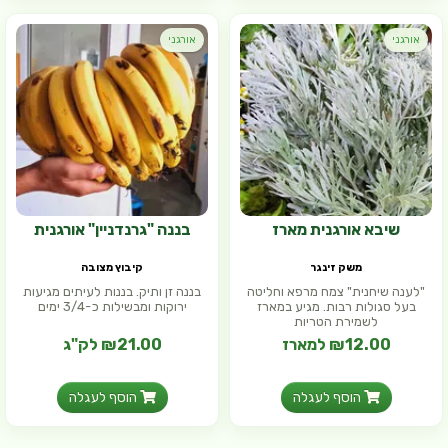
אורגני
אורגני
שיבא אורגנית מארז
בננה "גרנדניין" אורגנית
משק זינגר
קיבוץ מצובה
"לענה שיחנית" צמח מרפא וחליטה
בננה זן ותיק. בננות לעיתים מגיעות
בעל סגולות רבות. מגיע במארז
ירוקות ומבשילות כ-3/4 ימים
לשמירת הטריות
₪12.00 למארז
₪21.00 לק"ג
הוסף לעגלה
הוסף לעגלה