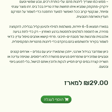
– ממש כמו שצריך ליהנות מהם: עלי כותרת רכים, צבע שמשי וטעם
ירקרק-מתקתק שמביא איתו תחושת שדה טרייה בכל ביס. זהו מוצר עונתי
ומיוחד, שנקטף קרוב ככל האפשר למועד ההזמנה כדי לשמור על המרקם
העדין והארומה הטבעית.
במארז תמצאו 5–6 יחידות, מושלמות למילוי ולטיגון קליל בבלילה, להקפצה
מהירה, או להוספה לסלטים ולפסטות ברגע האחרון – רק כדי לתת נגיעה
אלגנטית ומרגשת של מטבח ים-תיכוני. פרחי קישוא אוהבים טיפול עדין: כדאי
לשמור בקירור ולהשתמש בהם בהקדם כדי ליהנות מהטריות המקסימלית.
כיוון שמדובר בגידול אורגני, ייתכן שהמארז יגיע עם נמלים – אורחים קטנים
וטבעיים שמזכירים שהפרחים מגיעים מהשדה ללא ריסוסים. שטיפה עדינה או
השריה קצרה במים קרים תסייע לנקות ולהכין אותם לבישול, בלי לפגוע ביופי
ובטעם.
₪29.00
למארז
הוסף לעגלה