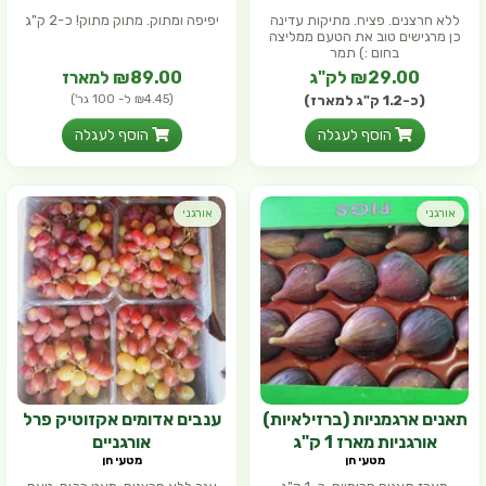
ללא חרצנים. פציח. מתיקות עדינה
יפיפה ומתוק. מתוק מתוק! כ-2 ק"ג
כן מרגישים טוב את הטעם ממליצה
בחום :) תמר
₪29.00 לק"ג
₪89.00 למארז
(כ-1.2 ק"ג למארז)
(₪4.45 ל- 100 גר')
הוסף לעגלה
הוסף לעגלה
אורגני
אורגני
תאנים ארגמניות (ברזילאיות)
ענבים אדומים אקזוטיק פרל
אורגניות מארז 1 ק"ג
אורגניים
מטעי חן
מטעי חן