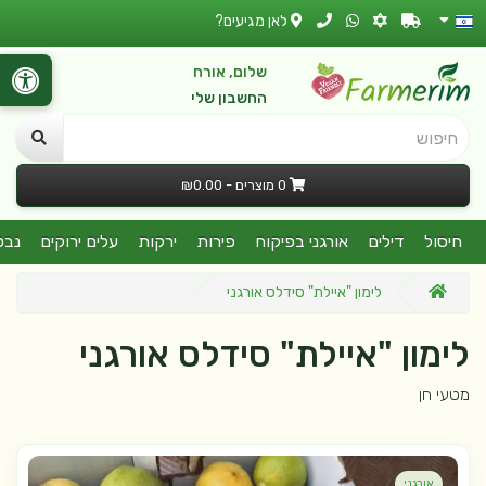
לאן מגיעים?
שלום, אורח
החשבון שלי
חיפוש
0 מוצרים - ₪0.00
חיסול
דילים
אורגני בפיקוח
פירות
ירקות
עלים ירוקים
נבט
לימון "איילת" סידלס אורגני
לימון "איילת" סידלס אורגני
מטעי חן
אורגני