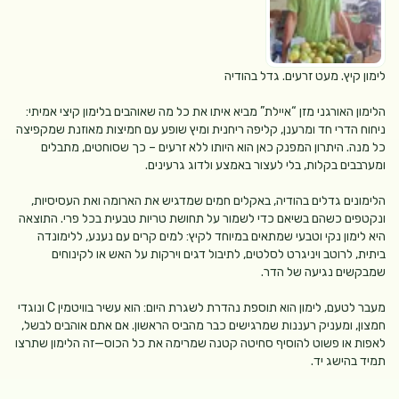
לימון קיץ. מעט זרעים. גדל בהודיה
הלימון האורגני מזן “איילת” מביא איתו את כל מה שאוהבים בלימון קיצי אמיתי:
ניחוח הדרי חד ומרענן, קליפה ריחנית ומיץ שופע עם חמיצות מאוזנת שמקפיצה
כל מנה. היתרון המפנק כאן הוא היותו ללא זרעים – כך שסוחטים, מתבלים
ומערבבים בקלות, בלי לעצור באמצע ולדוג גרעינים.
הלימונים גדלים בהודיה, באקלים חמים שמדגיש את הארומה ואת העסיסיות,
ונקטפים כשהם בשיאם כדי לשמור על תחושת טריות טבעית בכל פרי. התוצאה
היא לימון נקי וטבעי שמתאים במיוחד לקיץ: למים קרים עם נענע, ללימונדה
ביתית, לרוטב ויניגרט לסלטים, לתיבול דגים וירקות על האש או לקינוחים
שמבקשים נגיעה של הדר.
מעבר לטעם, לימון הוא תוספת נהדרת לשגרת היום: הוא עשיר בוויטמין C ונוגדי
חמצון, ומעניק רעננות שמרגישים כבר מהביס הראשון. אם אתם אוהבים לבשל,
לאפות או פשוט להוסיף סחיטה קטנה שמרימה את כל הכוס—זה הלימון שתרצו
תמיד בהישג יד.