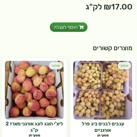
₪17.00
לק"ג
הוסף לעגלה
מוצרים קשורים
אורגני
אורגני
ענבים לבנים ביג פרל
ליצ'י הונג לונג אורגני מארז 2
אורגניים
ק"ג
מטעי חן
מטעי חן