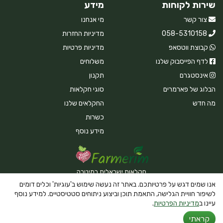
שירות לקוחות
מידע
צור קשר
מי אנחנו
058-5310158
מדיניות החזרות
קבוצת ווטסאפ
מדיניות פרטיות
לדף הפייסבוק שלנו
משלוחים
אינסטגרם
תקנון
הבלוג של פארמרים
סוגי חקלאות
מה חדש
החקלאים שלנו
כשרות
מידע נוסף
חקלאות ישראלית במיטבה
אנו שמים דגש על פרטיותכם. באתר זה נעשה שימוש ב'עוגיות' וכלים דומים
לשיפור חוויית הגלישה, התאמת תוכן וביצוע ניתוחים סטטיסטיים. למידע נוסף
עיינו ב
מדיניות הפרטיות
.
Powered By Farmerim
קראתי