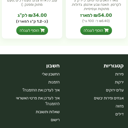
מארז תאנים פרימיום. כ-1 ק"ג
ענב ללא חרצנים. מעט רכים ,טעם
לקרטון. תאנה צבע ארגמן. גדולות.
מתוק ומפנק :)
מתוקות ועסיסיות.
₪54.00 למארז
₪34.00 לק"ג
(₪5.40 ל- 100 גר')
(כ-1.2 ק"ג למארז)
הוסף לעגלה
הוסף לעגלה
קטגוריות
חשבון
פירות
החשבון שלי
ירקות
הזמנות
עלים ירוקים
איך לעדכן את ההזמנה?
אגוזים ופירות יבשים
איך לעדכן את פרטי האשראי
להזמנה?
מזווה
שאלות ותשובות
דילים
רישום