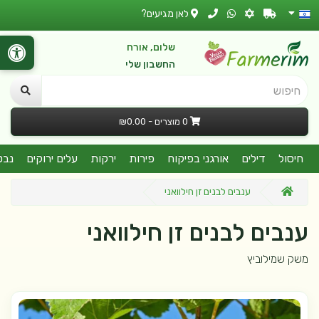
לאן מגיעים?
שלום, אורח
החשבון שלי
חיפוש
0 מוצרים - ₪0.00
חיסול
דילים
אורגני בפיקוח
פירות
ירקות
עלים ירוקים
נבט
ענבים לבנים זן חילוואני
ענבים לבנים זן חילוואני
משק שמילוביץ