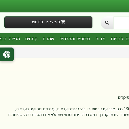
0 מוצרים - ₪0.00
ם וקטניות
מזווה
סירופים וממרחים
שמנים
קמחים
הגיינה וטיפ
תות העץ הפקיסטני מגיע אליכם במארז קטן ומוקפד של כ־130 גרם, אבל עם נוכחות גדולה: גרגרים עדינים, עסיסיים ומתוקים בעדינות,
במיוחד, עם מרקם רך ונמס בפה וניחוח טבעי שממלא את המטבח ברגע שפותחים