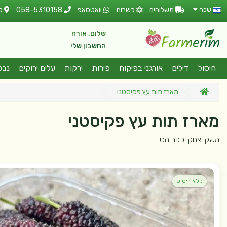
משלוחים
כשרות
וואטסאפ
058-5310158
ל
שפה
שלום, אורח
החשבון שלי
חיסול
דילים
אורגני בפיקוח
פירות
ירקות
עלים ירוקים
נבט
מארז תות עץ פקיסטני
מארז תות עץ פקיסטני
משק יצחקי כפר הס
ללא ריסוס