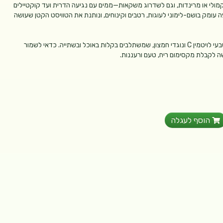
אקמולי או מרינדות, וגם לשדרוג משקאות—ממים עם נגיעה הדרית ועד קוקטיילים
 עומק בושם-לימוני לעוגות, רטבים וקינוחים, ונותנת את הטוויסט הקטן שעושה
מעבר לטעם, ליים הוא תוספת נהדרת לתפריט היומי—מקור טבעי לויטמין C ונוגדי חמצון, שמשתלבים בקלות באוכל ובשתייה. כדאי לשמור
ה לקבלת מקסימום ריח, טעם ורעננות.
הוסף לעגלה