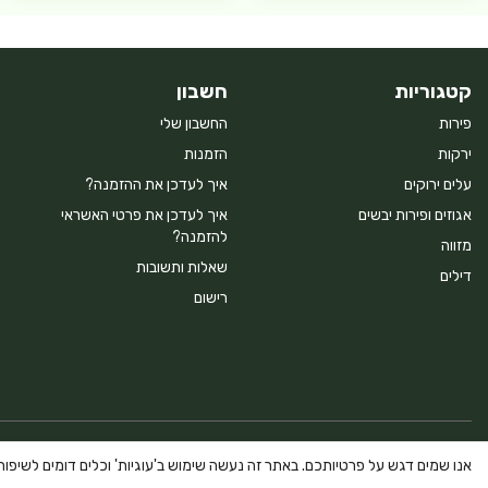
קטגוריות
חשבון
פירות
החשבון שלי
ירקות
הזמנות
עלים ירוקים
איך לעדכן את ההזמנה?
אגוזים ופירות יבשים
איך לעדכן את פרטי האשראי
להזמנה?
מזווה
שאלות ותשובות
דילים
רישום
Powered By Farmerim
אנו שמים דגש על פרטיותכם. באתר זה נעשה שימוש ב'עוגיות' וכלים דומים לשיפור ח