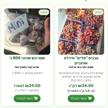
אורגני
אורגני
ענבים "פליים" סידלס
שום יבש אורגני 500 ג'
אורגניים
משק יוסף באר מילכה
אורגניקא / משק יוסף
קטנים ללא גרעים. ענבים בגוונים של
ראשים קטינים. כ-500 ג'
אדום, מתוקים ופריכים. נפלאים.
מדובר בהברקה!
₪34.00 לק"ג
₪29.00 למארז
(כ-1.2 ק"ג למארז)
(₪5.80 ל- 100 גר')
הוסף לעגלה
הוסף לעגלה