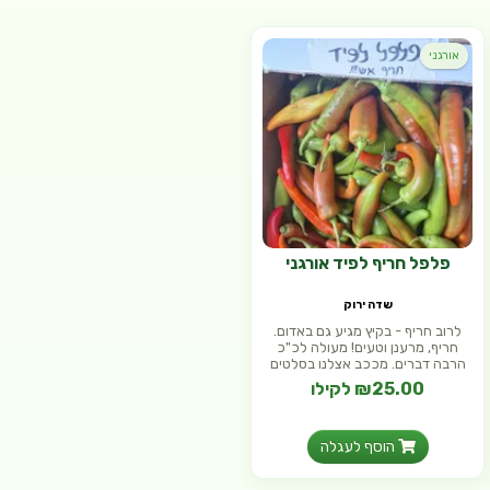
אורגני
פלפל חריף לפיד אורגני
שדה ירוק
לרוב חריף - בקיץ מגיע גם באדום.
חריף, מרענן וטעים! מעולה לכ"כ
הרבה דברים. מככב אצלנו בסלטים
₪25.00 לקילו
הוסף לעגלה