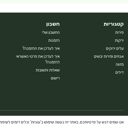
קטגוריות
חשבון
פירות
החשבון שלי
ירקות
הזמנות
עלים ירוקים
איך לעדכן את ההזמנה?
אגוזים ופירות יבשים
איך לעדכן את פרטי האשראי
להזמנה?
מזווה
שאלות ותשובות
דילים
רישום
Powered By Farmerim
אנו שמים דגש על פרטיותכם. באתר זה נעשה שימוש ב'עוגיות' וכלים דומים לשיפור ח