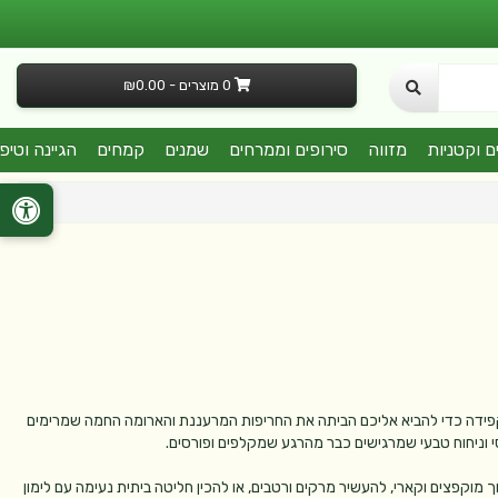
0 מוצרים - ₪0.00
ם וקטניות
מזווה
סירופים וממרחים
שמנים
קמחים
הגיינה וטיפ
גני במשקל של כ־200 גרם, שנבחר בקפידה כדי להביא אליכם הביתה את החריפות המרעננת והארומה החמה שמרימים
 וניחוח טבעי שמרגישים כבר מהרגע שמקלפים ופורסים.
 מוקפצים וקארי, להעשיר מרקים ורטבים, או להכין חליטה ביתית נעימה עם לימון