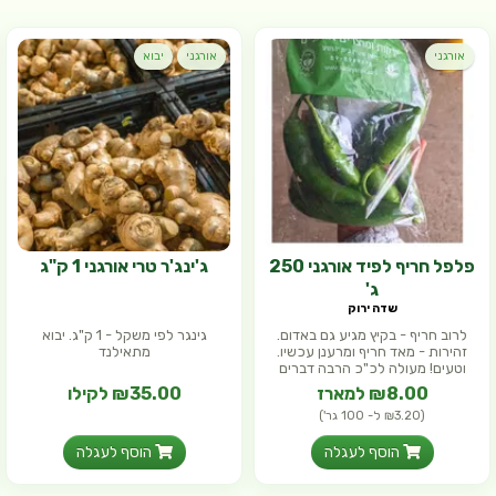
אורגני
אורגני
יבוא
פלפל חריף לפיד אורגני 250
ג'ינג'ר טרי אורגני 1 ק"ג
ג'
שדה ירוק
לרוב חריף - בקיץ מגיע גם באדום.
גינגר לפי משקל - 1 ק"ג. יבוא
זהירות - מאד חריף ומרענן עכשיו.
מתאילנד
וטעים! מעולה לכ"כ הרבה דברים
₪8.00 למארז
₪35.00 לקילו
(₪3.20 ל- 100 גר')
הוסף לעגלה
הוסף לעגלה