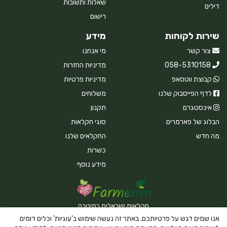
שאלות ותשובות
דילים
רישום
שירות לקוחות
מידע
צור קשר
מי אנחנו
058-5310158
מדיניות החזרות
קבוצת ווטסאפ
מדיניות פרטיות
לדף הפייסבוק שלנו
משלוחים
אינסטגרם
תקנון
הבלוג של פארמרים
סוגי חקלאות
מה חדש
החקלאים שלנו
כשרות
מידע נוסף
חקלאות ישראלית במיטבה
אנו שמים דגש על פרטיותכם. באתר זה נעשה שימוש ב'עוגיות' וכלים דומים