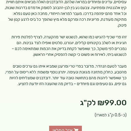
עסיסיים, עדינים ומיוחדים במראה שלהם, הדובדבנים האלה מביאים איתם חוויית
קיץ אלגנטית ומפתיעה. צבעם נע בין לבן-זהבהב לסומק אדמדם בדרגות שונות,
וכל אחד מהם יפהפה בדרכו. מעבר למראה הייחודי, מחכה כאן טעם נפלא:
מתיקות מעודנת, פריוניות רכה ומרקם מלא מיץ שהופך כל ביס לרגע קטן של
פינוק.
זהו פרי שכיף להגיש כמו שהוא, לנשנש ישר מהקערה, לצרף לפלטת פירות
חגיגית או לשלב בקינוחים קלילים, יוגורט, סלטים ואפילו לצד גבינות. הם
נמכרים לפי משקל, כך שאפשר לקחת בדיוק את הכמות שמתאימה לכם –
לנשנוש ביתי, לאירוח או פשוט כי קשה להפסיק אחרי הראשון.
מעבר לטעם הנהדר, מדובר בפרי טרי ומרענן שמביא איתו גם ערכים טובים
מהטבע, כחלק מתזונה מגוונת ונעימה. יתרון נוסף ומשמח: ללא ריסוס על הפרי,
כך שאפשר ליהנות מהם בתחושה טובה עוד יותר. דובדבנים שמצליחים להיות
גם יפים, גם טעימים וגם מיוחדים – בדיוק מה שהעונה הזו יודעת להציע.
₪99.00
לק"ג
(כ-0.5 ק"ג למארז)
אזל המלאי