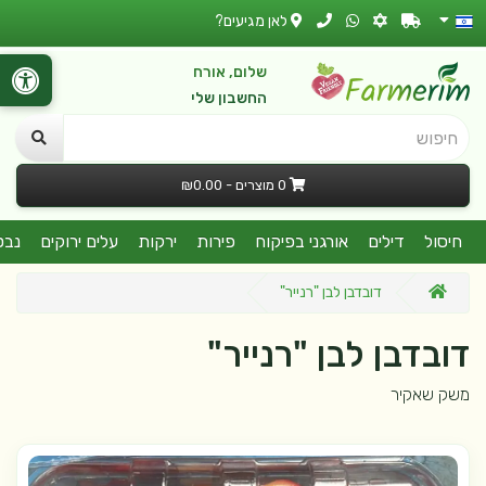
לאן מגיעים?
שלום, אורח
החשבון שלי
חיפוש
0 מוצרים - ₪0.00
חיסול
דילים
אורגני בפיקוח
פירות
ירקות
עלים ירוקים
נבט
דובדבן לבן "רנייר"
דובדבן לבן "רנייר"
משק שאקיר