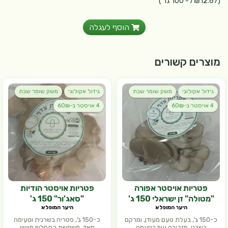
(₪12.67 ל- 100 גר')
הוסף לעגלה
מוצרים קשורים
גידול אקולוגי
משק שומר שבת
גידול אקולוגי
משק שומר שבת
4 אויסטר ב-60₪
4 אויסטר ב-60₪
פטריות אויסטר אפורה
פטריות אויסטר הודיות
"מטולה" זן ישראלי 150 ג'
"סאג'ור" 150 ג'
היער המופלא
היער המופלא
כ-150 ג', בעלת טעם מעודן, ומרקם
כ-150 ג', פטריה בשרנית וטעימה
בשרני. מזכירה עוף בטעמה
מאד. משמשת כתחליף מצויין