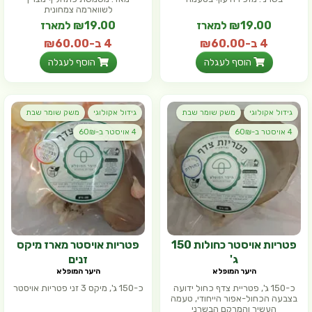
לשווארמה צמחונית
₪19.00 למארז
₪19.00 למארז
4 ב-₪60.00
4 ב-₪60.00
(₪12.67 ל- 100 גר')
(₪12.67 ל- 100 גר')
הוסף לעגלה
הוסף לעגלה
גידול אקולוגי
משק שומר שבת
גידול אקולוגי
משק שומר שבת
4 אויסטר ב-60₪
4 אויסטר ב-60₪
פטריות אויסטר כחולות 150
פטריות אויסטר מארז מיקס
ג'
זנים
היער המופלא
היער המופלא
כ-150 ג', פטריית צדף כחול ידועה
כ-150 ג', מיקס 3 זני פטריות אויסטר
בצבעה הכחול-אפור הייחודי, טעמה
העשיר והמרקם הבשרני