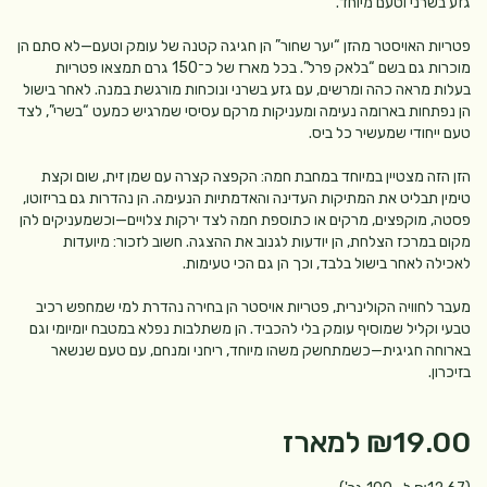
גזע בשרני וטעם מיוחד.
פטריות האויסטר מהזן “יער שחור” הן חגיגה קטנה של עומק וטעם—לא סתם הן
מוכרות גם בשם “בלאק פרל”. בכל מארז של כ־150 גרם תמצאו פטריות
בעלות מראה כהה ומרשים, עם גזע בשרני ונוכחות מורגשת במנה. לאחר בישול
הן נפתחות בארומה נעימה ומעניקות מרקם עסיסי שמרגיש כמעט “בשרי”, לצד
טעם ייחודי שמעשיר כל ביס.
הזן הזה מצטיין במיוחד במחבת חמה: הקפצה קצרה עם שמן זית, שום וקצת
טימין תבליט את המתיקות העדינה והאדמתיות הנעימה. הן נהדרות גם בריזוטו,
פסטה, מוקפצים, מרקים או כתוספת חמה לצד ירקות צלויים—וכשמעניקים להן
מקום במרכז הצלחת, הן יודעות לגנוב את ההצגה. חשוב לזכור: מיועדות
לאכילה לאחר בישול בלבד, וכך הן גם הכי טעימות.
מעבר לחוויה הקולינרית, פטריות אויסטר הן בחירה נהדרת למי שמחפש רכיב
טבעי וקליל שמוסיף עומק בלי להכביד. הן משתלבות נפלא במטבח יומיומי וגם
בארוחה חגיגית—כשמתחשק משהו מיוחד, ריחני ומנחם, עם טעם שנשאר
בזיכרון.
₪19.00
למארז