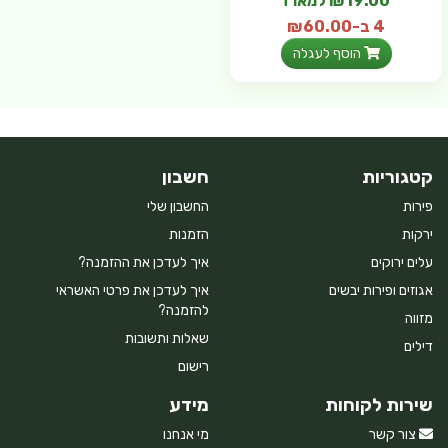
₪19.00 למארז
4 ב-₪60.00
(₪12.67 ל- 100 גר')
הוסף לעגלה
קטגוריות
חשבון
פירות
החשבון שלי
ירקות
הזמנות
עלים ירוקים
איך לעדכן את ההזמנה?
אגוזים ופירות יבשים
איך לעדכן את פרטי האשראי
להזמנה?
מזווה
שאלות ותשובות
דילים
רישום
שירות לקוחות
מידע
צור קשר
מי אנחנו