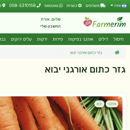
משלוחים
כשרות
וואטסאפ
058-5310158
ל
שפה
שלום, אורח
החשבון שלי
חיסול
דילים
אורגני בפיקוח
פירות
ירקות
עלים ירוקים
נבט
גזר כתום אורגני יבוא
גזר כתום אורגני יבוא
אורגני
יבוא