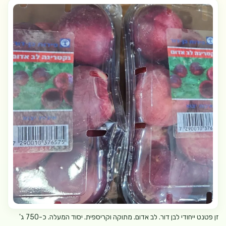
זן פטנט ייחודי לבן דור. לב אדום. מתוקה וקריספית. יסוד המעלה. כ-750 ג'