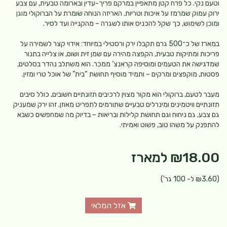
וטעם נקי. כל פרח קטן מתאפיין במרקם פריך-עדין ובארומה טבעית, עם צבע
ירוק עמוק שמרמז על איכות וטריות. האריזה הנוחה שומרת על הברוקולי מוגן
ומוכן לשימוש, כך שקל להכניס אותו לשגרה – מהקנייה ועד לסיר.
במארז של כ־500 גרם תקבלו ירק ורסטילי במיוחד: אידוי קצר לשמירה על
פריכות ומתיקות טבעית, הקפצה מהירה עם שמן זית ושום, או צלייה בתנור
שמדגישה את הטעמים ומוסיפה קראנצ’ ממכר. הוא משתלב נהדר בסלטים,
פסטות, מוקפצים ומרקים – ותמיד מוסיף תחושת “בית” של אוכל טרי ומזין.
מעבר לטעם, ברוקולי הוא מקור מצוין לרכיבים תזונתיים חשובים, כולל סיבים
תזונתיים וויטמינים ומינרלים טבעיים שתורמים לתפריט מאוזן. זהו ירק שמעניק
גם צבע, גם ניחוח וגם תחושת קלילות ובריאות – בדיוק מה שמחפשים כשבא
להתפנק על משהו טוב, פשוט ואמיתי.
₪18.00
למארז
(₪3.60 ל- 100 גר')
אזל המלאי