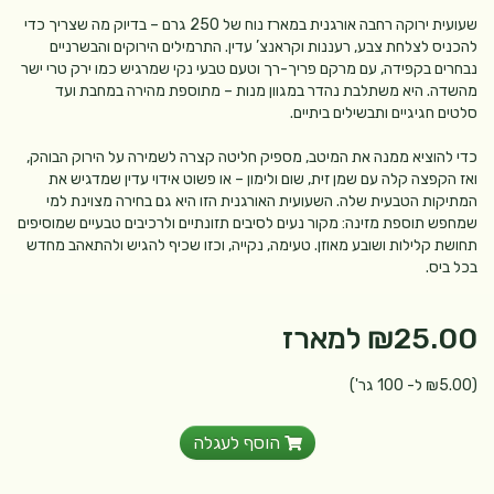
שעועית ירוקה רחבה אורגנית במארז נוח של 250 גרם – בדיוק מה שצריך כדי
להכניס לצלחת צבע, רעננות וקראנצ’ עדין. התרמילים הירוקים והבשרניים
נבחרים בקפידה, עם מרקם פריך-רך וטעם טבעי נקי שמרגיש כמו ירק טרי ישר
מהשדה. היא משתלבת נהדר במגוון מנות – מתוספת מהירה במחבת ועד
סלטים חגיגיים ותבשילים ביתיים.
כדי להוציא ממנה את המיטב, מספיק חליטה קצרה לשמירה על הירוק הבוהק,
ואז הקפצה קלה עם שמן זית, שום ולימון – או פשוט אידוי עדין שמדגיש את
המתיקות הטבעית שלה. השעועית האורגנית הזו היא גם בחירה מצוינת למי
שמחפש תוספת מזינה: מקור נעים לסיבים תזונתיים ולרכיבים טבעיים שמוסיפים
תחושת קלילות ושובע מאוזן. טעימה, נקייה, וכזו שכיף להגיש ולהתאהב מחדש
בכל ביס.
₪25.00
למארז
(₪5.00 ל- 100 גר')
הוסף לעגלה