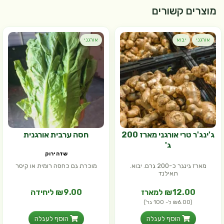
מוצרים קשורים
אורגני
יבוא
אורגני
ג'ינג'ר טרי אורגני מארז 200
חסה ערבית אורגנית
ג'
שדה ירוק
מארז גינגר כ-200 גרם. יבוא.
מוכרת גם כחסה רומית או קיסר
תאילנד
₪12.00 למארז
₪9.00 ליחידה
(₪6.00 ל- 100 גר')
הוסף לעגלה
הוסף לעגלה