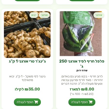
אורגני
אורגני
יבוא
פלפל חריף לפיד אורגני 250
ג'ינג'ר טרי אורגני 1 ק"ג
ג'
שדה ירוק
לרוב חריף - בקיץ מגיע גם באדום.
גינגר לפי משקל - 1 ק"ג. יבוא
זהירות - מאד חריף ומרענן עכשיו.
מתאילנד
וטעים! מעולה לכ"כ הרבה דברים
₪8.00 למארז
₪35.00 לקילו
(₪3.20 ל- 100 גר')
הוסף לעגלה
הוסף לעגלה