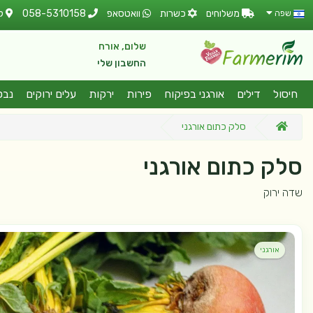
משלוחים
כשרות
וואטסאפ
058-5310158
ל
שפה
שלום, אורח
החשבון שלי
חיסול
דילים
אורגני בפיקוח
פירות
ירקות
עלים ירוקים
נבט
סלק כתום אורגני
סלק כתום אורגני
שדה ירוק
אורגני