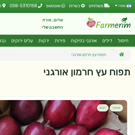
משלוחים
כשרות
וואטסאפ
058-5310158
ל
שפה
שלום, אורח
החשבון שלי
חיסול
דילים
אורגני בפיקוח
פירות
ירקות
עלים ירוקים
נבט
תפוח עץ חרמון אורגני
תפוח עץ חרמון אורגני
אורגני
ייבוא