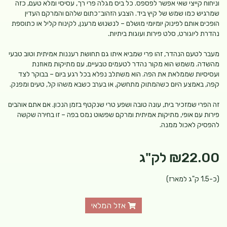
וניחוח קייצי שאי אפשר לפספס. כל ביס מגלה פרי רך, עסיסי ומלא טעם, כזה
שמרגיש כמו שמש של קיץ ביד. הצבע הזהוב־כתום שלהם והמרקם העדין
הופכים אותם לפינוק יומיומי מושלם – לנשנוש מרענן, לקינוח קליל או כתוספת
נהדרת ליוגורט, סלט פירות ועוגות ביתיות.
מעבר לטעם הנהדר, זהו פרי שמביא איתו גם תחושת רעננות אמיתית וטוב טבעי
מהשדה. משמש הוא מקור נהדר לטעמים טבעיים, עם מתיקות מאוזנת
ועסיסיות שממלאת את הפה. הוא משתלב נפלא בכל רגע ביום – בבוקר לצד
קפה, באמצע היום כשהמתוק מתחשק, או בערב כשבא משהו קל, טעים ומפנק.
זה הפרי שמזכיר בית, עונה טובה ושפע טרי שנקטף בזמן הנכון. אם אתם אוהבים
פירות עם אופי, מתיקות אמיתית ומרקם שפשוט נמס בפה – זו בחירה שקשה
להפסיק לאכול ממנה.
₪22.00
לק"ג
(כ-1.5 ק"ג למארז)
אזל המלאי