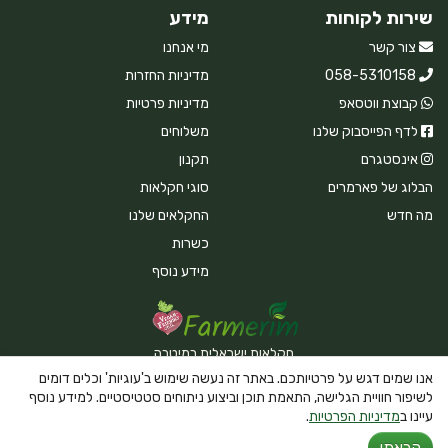
שירות לקוחות
מידע
צור קשר
מי אנחנו
058-5310158
מדיניות החזרות
קבוצת ווטסאפ
מדיניות פרטיות
לדף הפייסבוק שלנו
משלוחים
אינסטגרם
תקנון
הבלוג של פארמרים
סוגי חקלאות
מה חדש
החקלאים שלנו
כשרות
מידע נוסף
חקלאות ישראלית במיטבה
אנו שמים דגש על פרטיותכם. באתר זה נעשה שימוש ב'עוגיות' וכלים דומים
לשיפור חוויית הגלישה, התאמת תוכן וביצוע ניתוחים סטטיסטיים. למידע נוסף
עיינו ב
מדיניות הפרטיות
.
Powered By Farmerim
קראתי