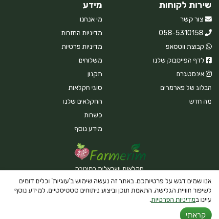
שירות לקוחות
מידע
צור קשר
מי אנחנו
058-5310158
מדיניות החזרות
קבוצת ווטסאפ
מדיניות פרטיות
לדף הפייסבוק שלנו
משלוחים
אינסטגרם
תקנון
הבלוג של פארמרים
סוגי חקלאות
מה חדש
החקלאים שלנו
כשרות
מידע נוסף
חקלאות ישראלית במיטבה
אנו שמים דגש על פרטיותכם. באתר זה נעשה שימוש ב'עוגיות' וכלים דומים
לשיפור חוויית הגלישה, התאמת תוכן וביצוע ניתוחים סטטיסטיים. למידע נוסף
עיינו ב
מדיניות הפרטיות
.
Powered By Farmerim
קראתי