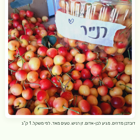
דובדבן מדהים. מגיע לבן-אדום. זן רגיש. טעים מאד. לפי משקל. 1 ק"ג