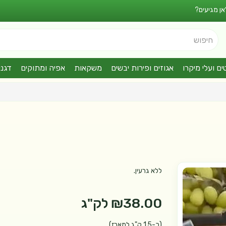
אן מגיעים?
חיפוש
ים ועלי מיקרו
אגוזים ופירות יבשים
משקאות
אפיה ומתוקים
דגני
ללא גרעין.
₪38.00
לק"ג
(כ-1.5 ק"ג למארז)