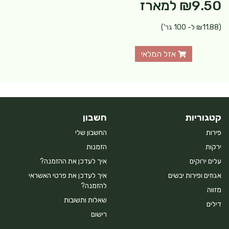
₪9.50
למארז
(₪11.88 ל- 100 גר')
אזל המלאי
קטגוריות
חשבון
פירות
החשבון שלי
ירקות
הזמנות
עלים ירוקים
איך לעדכן את ההזמנה?
אגוזים ופירות יבשים
איך לעדכן את פרטי האשראי
להזמנה?
מזווה
שאלות ותשובות
דילים
רישום