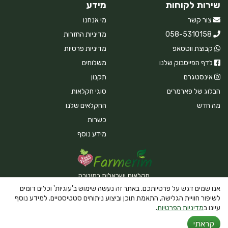
שירות לקוחות
מידע
צור קשר
מי אנחנו
058-5310158
מדיניות החזרות
קבוצת ווטסאפ
מדיניות פרטיות
לדף הפייסבוק שלנו
משלוחים
אינסטגרם
תקנון
הבלוג של פארמרים
סוגי חקלאות
מה חדש
החקלאים שלנו
כשרות
מידע נוסף
חקלאות ישראלית במיטבה
אנו שמים דגש על פרטיותכם. באתר זה נעשה שימוש ב'עוגיות' וכלים דומים
לשיפור חוויית הגלישה, התאמת תוכן וביצוע ניתוחים סטטיסטיים. למידע נוסף
עיינו ב
מדיניות הפרטיות
.
Powered By Farmerim
קראתי