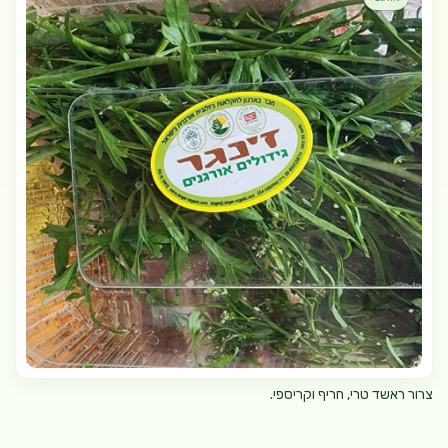
צרור ראשד טרי, חריף וקריספי.