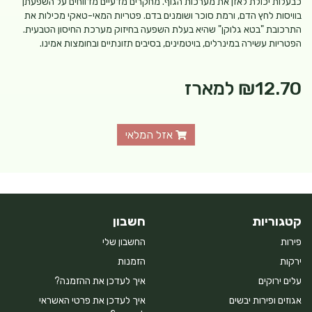
כבעלות יכולת לאזן את מערכות הגוף. מחקרים מדעיים מדווחים על השפעתן
בוויסות לחץ הדם, ורמת סוכר ושומנים בדם. פטריות המאי-טאקי מכילות את
התרכובת "בטא גלוקן" שהיא בעלת השפעה בחיזוק מערכת החיסון הטבעית.
הפטריות עשירה במינרלים, בויטמינים, בסיבים תזונתיים ובחומצות אמינו.
₪12.70
למארז
אזל המלאי
קטגוריות
חשבון
פירות
החשבון שלי
ירקות
הזמנות
עלים ירוקים
איך לעדכן את ההזמנה?
אגוזים ופירות יבשים
איך לעדכן את פרטי האשראי