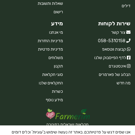
שאלות ותשובות
דילים
רישום
שירות לקוחות
מידע
צור קשר
מי אנחנו
058-5310158
מדיניות החזרות
קבוצת ווטסאפ
מדיניות פרטיות
לדף הפייסבוק שלנו
משלוחים
אינסטגרם
תקנון
הבלוג של פארמרים
סוגי חקלאות
מה חדש
החקלאים שלנו
כשרות
מידע נוסף
חקלאות ישראלית במיטבה
אנו שמים דגש על פרטיותכם. באתר זה נעשה שימוש ב'עוגיות' וכלים דומים