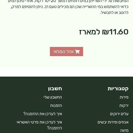
המיובשות על ידי השרייתן במים רותחים למשך 10-20 דקות. אחרי סינון המים
כדאי להשתמש במי ההשרייה שכן הם מכילים טעם רב. ניתן להוסיפם למרק,
לרוטב או לתבשיל.
₪11.60
למארז
אזל המלאי
קטגוריות
חשבון
פירות
החשבון שלי
ירקות
הזמנות
עלים ירוקים
איך לעדכן את ההזמנה?
אגוזים ופירות יבשים
איך לעדכן את פרטי האשראי
להזמנה?
מזווה