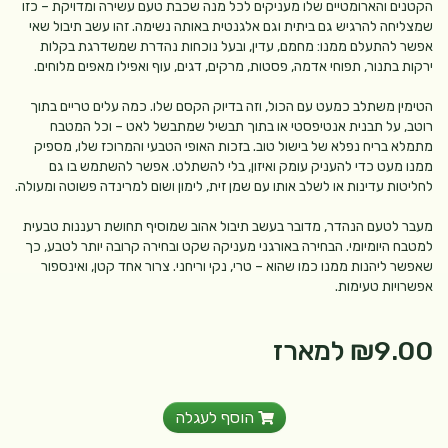
הקטנים והארומטיים שלו מעניקים לכל מנה שכבת טעם עשירה ומדויקת – כזו
שמצליחה להרגיש גם ביתית וגם אלגנטית באותה נשימה. זהו עשב תיבול שאי
אפשר להתעלם ממנו: מחמם, עדין, ובעל נוכחות נהדרת שמשדרגת בקלות
ירקות בתנור, תפוחי אדמה, פסטות, מרקים, דגים, עוף ואפילו מאפים מלוחים.
הטימין משתלב כמעט עם הכול, וזה בדיוק הקסם שלו. כמה עלים טריים בתוך
רוטב, על תבנית אנטיפסטי או בתוך תבשיל שמתבשל לאט – וכל המטבח
מתמלא בריח נפלא של בישול טוב. בזכות האופי הטבעי והמרוכז שלו, מספיק
ממנו מעט כדי להעניק עומק ואיזון, בלי להשתלט. אפשר להשתמש בו גם
לחליטות עדינות או לשלב אותו עם שמן זית, לימון ושום למרינדה פשוטה ומעולה.
מעבר לטעם הנהדר, מדובר בעשב תיבול אהוב שמוסיף תחושת רעננות טבעית
למטבח היומיומי. הבחירה באורגני מעניקה שקט ובחירה קרובה יותר לטבע, כך
שאפשר ליהנות ממנו כמו שהוא – טרי, נקי וריחני. צרור אחד קטן, ואינספור
אפשרויות טעימות.
₪9.00
למארז
הוסף לעגלה