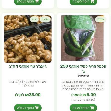
הוסף לעגלה
הוסף לעגלה
אורגני
אורגני
יבוא
פלפל חריף לפיד אורגני 250
ג'ינג'ר טרי אורגני 1 ק"ג
ג'
שדה ירוק
לרוב חריף - בקיץ מגיע גם באדום.
גינגר לפי משקל - 1 ק"ג. יבוא
זהירות - מאד חריף ומרענן עכשיו.
מתאילנד
וטעים! מעולה לכ"כ הרבה דברים
₪8.00 למארז
₪35.00 לקילו
(₪3.20 ל- 100 גר')
הוסף לעגלה
הוסף לעגלה