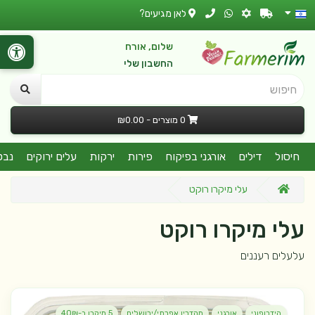
לאן מגיעים?
שלום, אורח
החשבון שלי
חיפוש
0 מוצרים - ₪0.00
חיסול
דילים
אורגני בפיקוח
פירות
ירקות
עלים ירוקים
נבט
עלי מיקרו רוקט
עלי מיקרו רוקט
עלעלים רעננים
הידרופוני
אורגני
מהדרין אפרתי/ירושלים
5 מיקרו ב-40₪