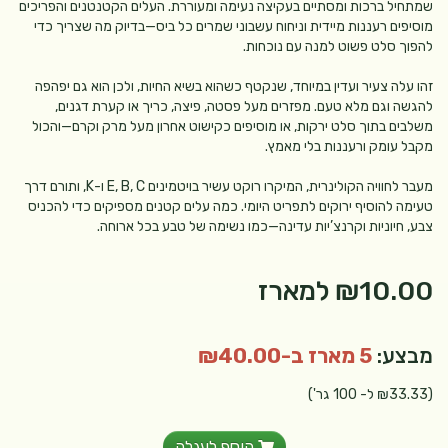
שמתחיל ברכות ומסתיים בעקיצה נעימה ומעוררת. העלים הקטנטנים והפריכים
מוסיפים רעננות מיידית וניחוח עשבוני שמרים כל ביס—בדיוק מה שצריך כדי
להפוך סלט פשוט למנה עם נוכחות.
זהו עלה צעיר ועדין במיוחד, שנקטף כשהוא בשיא החיות, ולכן הוא גם יפהפה
להגשה וגם מלא טעם. מפזרים מעל פסטה, פיצה, כריך או קערת דגנים,
משלבים בתוך סלט ירקות, או מוסיפים כקישוט אחרון מעל מרק וקרם—והכול
מקבל עומק ורעננות בלי מאמץ.
מעבר לחוויה הקולינרית, המיקרו רוקט עשיר בויטמינים E, B, C ו-K, ותורם דרך
טעימה להוסיף ירוקים לתפריט היומי. כמה עלים קטנים מספיקים כדי להכניס
צבע, חיוניות וקרנצ’יות עדינה—כמו נשימה של טבע בכל ארוחה.
₪10.00
למארז
מבצע:
5 מארז ב-₪40.00
(₪33.33 ל- 100 גר')
הוסף לעגלה