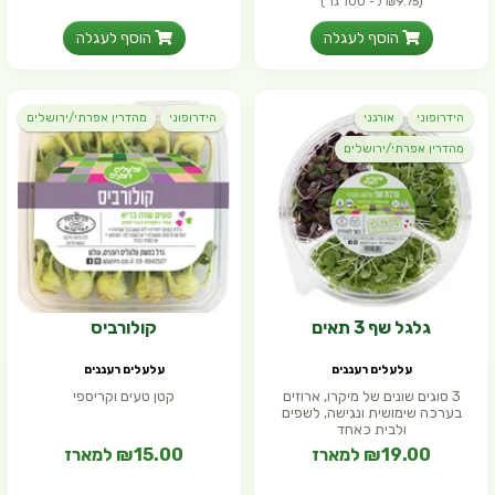
(₪9.75 ל- 100 גר')
הוסף לעגלה
הוסף לעגלה
הידרופוני
אורגני
הידרופוני
מהדרין אפרתי/ירושלים
מהדרין אפרתי/ירושלים
גלגל שף 3 תאים
קולורביס
עלעלים רעננים
עלעלים רעננים
3 סוגים שונים של מיקרו, ארוזים
קטן טעים וקריספי
בערכה שימושית ונגישה, לשפים
ולבית כאחד
₪19.00 למארז
₪15.00 למארז