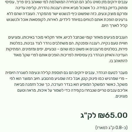
ענבים ירוקים מזן סוויט גלוב הם הבחירה המושלמת למי שאוהב ביס פריך, עסיסי
ומתוק בדיוק במידה. כל אשכול מביא איתו רעננות נהדרת, קליפה עדינה
ומרקם מוצק ונעים, כזה שפשוט כיף לנשנש ישר מהמקרר. העובדה שהם ללא
גרעינים הופכת אותם לנוחים במיוחד לילדים, לאירוח, לקופסאות אוכל ולנשנוש
קליל לאורך היום.
הענבים מגיעים מאזור קומי שבחבל לכיש, אזור חקלאי מוכר באיכותו, ומציעים
חוויית טעם נקייה, רעננה ומפנקת. הם משתלבים נהדר לצד גבינות, בפלטות
פירות, בסלטים מרעננים או פשוט כמו שהם – טבעיים, יפים ומזמינים. המתיקות
העדינה והאיזון הנהדר בין עסיסיות לפריכות הופכים אותם לפרי שקל מאוד
להתאהב בו.
מעבר לטעם הנהדר, ענבים ירוקים הם גם תוספת קלילה ונעימה לשגרה היומית
– פרי שמרגיש כמו פינוק קטן, אבל כזה שמגיע מהטבע. חיוב המוצר הוא לפי
משקל, כאשר המשקל המופיע הוא בגדר הערכה, כך שכל הזמנה מביאה
אליכם ענבים טריים שנבחרו בקפידה כדי לשמור על איכות, מראה וטעם
מצוינים.
₪65.00
לק"ג
(כ-0.8 ק"ג למארז)