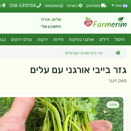
משלוחים
כשרות
וואטסאפ
058-5310158
ל
שפה
שלום, אורח
החשבון שלי
חיסול
דילים
אורגני בפיקוח
פירות
ירקות
עלים ירוקים
נבט
גזר בייבי אורגני עם עלים
גזר בייבי אורגני עם עלים
משק זינגר
אורגני