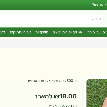
אן מגיעים?
חיפוש
ים ועלי מיקרו
אגוזים ופירות יבשים
משקאות
אפיה ומתוקים
דגני
כ-300 גרם גזר בייבי עם עלים אכילים
₪18.00
למארז
(₪6.00 ל- 100 גר')