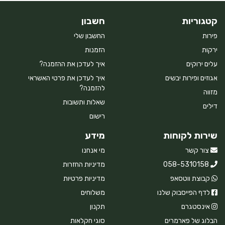
קטגוריות
חשבון
פירות
החשבון שלי
ירקות
הזמנות
עלים ירוקים
איך לעדכן את ההזמנה?
אגוזים ופירות יבשים
איך לעדכן את פרטי האשראי
להזמנה?
מזווה
שאלות ותשובות
דילים
רישום
שירות לקוחות
מידע
צור קשר
מי אנחנו
058-5310158
מדיניות החזרות
קבוצת ווטסאפ
מדיניות פרטיות
לדף הפייסבוק שלנו
משלוחים
אינסטגרם
תקנון
הבלוג של פארמרים
סוגי חקלאות