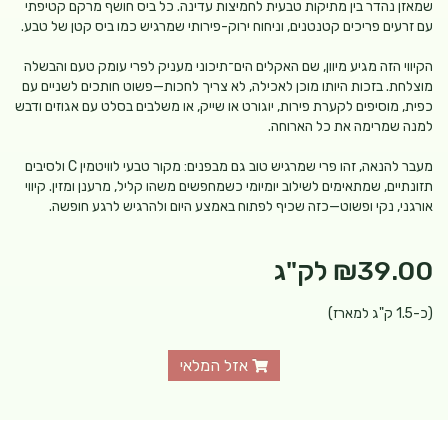
שמאזן נהדר בין מתיקות טבעית לחמיצות עדינה. כל ביס חושף מרקם קטיפתי
עם זרעים פריכים קטנטנים, וניחוח ירוק-פירותי שמרגיש כמו ביס קטן של טבע.
הקיווי הזה מגיע מיוון, שם האקלים הים־תיכוני מעניק לפרי עומק טעם והבשלה
מוצלחת. בזכות היותו מוכן לאכילה, לא צריך לחכות—פשוט חותכים לשניים עם
כפית, מוסיפים לקערת פירות, יוגורט או שייק, או משלבים בסלט עם אגוזים ודבש
למנה שמרימה את כל הארוחה.
מעבר להנאה, זהו פרי שמרגיש טוב גם מבפנים: מקור טבעי לוויטמין C ולסיבים
תזונתיים, שמתאימים לשילוב יומיומי כשמחפשים משהו קליל, מרענן ומזין. קיווי
אורגני, נקי ופשוט—כזה שכיף לפתוח באמצע היום ולהרגיש לרגע חופשה.
₪39.00
לק"ג
(כ-1.5 ק"ג למארז)
אזל המלאי