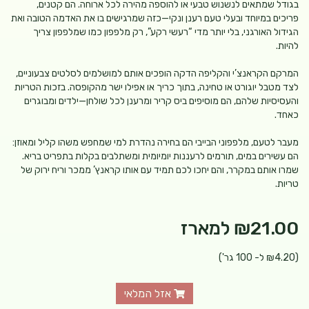
בגודל שמתאים לנשנוש טבעי או להוספה מהירה לכל ארוחה. הם קטנים,
פריכים במיוחד ובעלי טעם רענן ונקי—כזה שמרגישים בו את האדמה הטובה ואת
הגידול האורגני, בלי יותר מדי “רעשי רקע”, רק מלפפון כמו שמלפפון צריך
להיות.
המרקם הקראנצ’י והקליפה הדקה הופכים אותם למושלמים לסלטים צבעוניים,
לצד מטבל יוגורט או טחינה, בתוך כריך או אפילו ישר מהקופסה. בזכות הטריות
והעסיסיות שלהם, הם מוסיפים ביס קריר ומרענן לכל שולחן—ילדים ומבוגרים
כאחד.
מעבר לטעם, מלפפוני הבייבי הם בחירה נהדרת למי שמחפש משהו קליל ומאוזן:
הם עשירים במים, תורמים לרעננות יומיומית ומשתלבים בקלות בתפריט בריא.
שמרו אותם במקרר, והם יחכו לכם תמיד עם אותו קראנץ’ ממכר וריח ירוק של
טריות.
₪21.00
למארז
(₪4.20 ל- 100 גר')
אזל המלאי