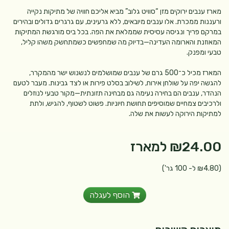
מארז ענבים ירוקים מזן “סוויט גלוב” מביא אליכם חוויה של מתיקות נקייה
ורעננות ממכרת. אלו ענבים מיובאים, ללא גרעינים, עם גרגרים גדולים ובהירים
במרקם פריך ונגיסה עסיסית שממלאת את הפה. בכל ביס מורגשת המתיקות
המאוזנת והארומה העדינה—בדיוק מה שמחפשים כשמתחשק משהו קליל,
טבעי ומפנק.
המארז מכיל כ־500 גרם של ענבים שמושלמים לנשנוש ישר מהמקרר,
להגשה יפה על שולחן אירוח, לשילוב בסלט פירות או לצד גבינות. מעבר לטעם
הנהדר, ענבים הם בחירה נעימה גם מבחינה תזונתית—מקור טבעי לנוזלים
ולרכיבים צמחיים שמוסיפים תחושת חיוניות. פשוט לשטוף, להגיש, ולתת
למתיקות הירוקה לעשות את שלה.
₪24.00
למארז
(₪4.80 ל- 100 גר')
הוסף לעגלה