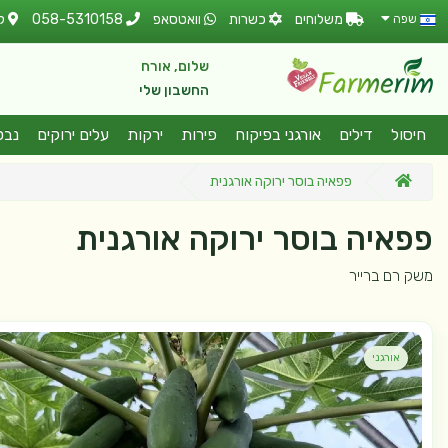
משלוחים
כשרות
וואטסאפ
058-5310158
ל
שפה
שלום, אורח
החשבון שלי
חיסול
דילים
אורגני בפיקוח
פירות
ירקות
עלים ירוקים
נבט
פפאיה בוסר ירוקה אורגנית
פפאיה בוסר ירוקה אורגנית
משק רם ברייר
אורגני