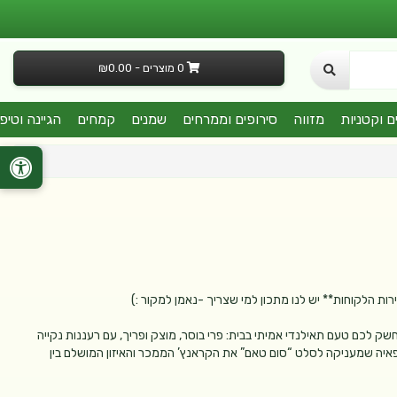
0 מוצרים - ₪0.00
ם וקטניות
מזווה
סירופים וממרחים
שמנים
קמחים
הגיינה וטיפ
ות הלקוחות** יש לנו מתכון למי שצריך -נאמן למקור :)
ק לכם טעם תאילנדי אמיתי בבית: פרי בוסר, מוצק ופריך, עם רעננות נקייה
פפאיה שמעניקה לסלט “סום טאם” את הקראנץ’ הממכר והאיזון המושלם בין