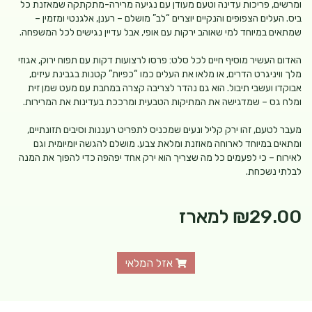
ומרשים, פריכות עדינה וטעם מעודן עם נגיעה מרירה-מתקתקה שמאזנת כל
ביס. העלים הצפופים והנקיים יוצרים “לב” מושלם – רענן, אלגנטי ומזמין –
שמתאים במיוחד למי שאוהב ירקות עם אופי, אבל עדיין נגישים לכל המשפחה.
האדום העשיר מוסיף חיים לכל סלט: פרסו לרצועות דקות עם תפוח ירוק, אגוזי
מלך וויניגרט הדרים, או מלאו את העלים כמו “כפיות” קטנות בגבינת עיזים,
אבוקדו ועשבי תיבול. הוא גם נהדר לצריבה קצרה במחבת עם מעט שמן זית
ומלח גס – שמדגישה את המתיקות הטבעית ומרככת בעדינות את המרירות.
מעבר לטעם, זהו ירק קליל ונעים שמכניס לתפריט רעננות וסיבים תזונתיים,
ומתאים במיוחד לארוחה מאוזנת ומלאת צבע. מושלם להגשה יומיומית וגם
לאירוח – כי לפעמים כל מה שצריך הוא ירק אחד יפהפה כדי להפוך את המנה
לבלתי נשכחת.
₪29.00
למארז
אזל המלאי