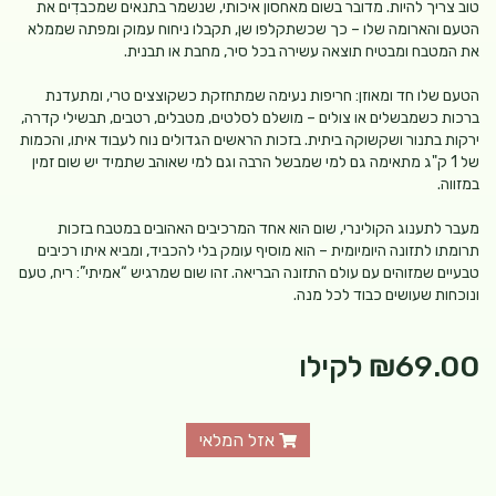
טוב צריך להיות. מדובר בשום מאחסון איכותי, שנשמר בתנאים שמכבדִים את
הטעם והארומה שלו – כך שכשתקלפו שן, תקבלו ניחוח עמוק ומפתה שממלא
את המטבח ומבטיח תוצאה עשירה בכל סיר, מחבת או תבנית.
הטעם שלו חד ומאוזן: חריפות נעימה שמתחזקת כשקוצצים טרי, ומתעדנת
ברכות כשמבשלים או צולים – מושלם לסלטים, מטבלים, רטבים, תבשילי קדרה,
ירקות בתנור ושקשוקה ביתית. בזכות הראשים הגדולים נוח לעבוד איתו, והכמות
של 1 ק"ג מתאימה גם למי שמבשל הרבה וגם למי שאוהב שתמיד יש שום זמין
במזווה.
מעבר לתענוג הקולינרי, שום הוא אחד המרכיבים האהובים במטבח בזכות
תרומתו לתזונה היומיומית – הוא מוסיף עומק בלי להכביד, ומביא איתו רכיבים
טבעיים שמזוהים עם עולם התזונה הבריאה. זהו שום שמרגיש “אמיתי”: ריח, טעם
ונוכחות שעושים כבוד לכל מנה.
₪69.00
לקילו
אזל המלאי