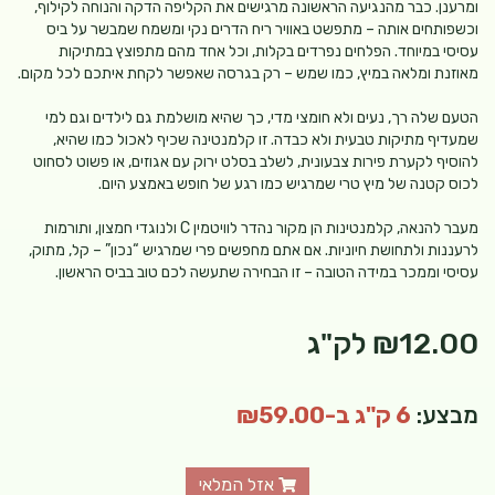
ומרענן. כבר מהנגיעה הראשונה מרגישים את הקליפה הדקה והנוחה לקילוף,
וכשפותחים אותה – מתפשט באוויר ריח הדרים נקי ומשמח שמבשר על ביס
עסיסי במיוחד. הפלחים נפרדים בקלות, וכל אחד מהם מתפוצץ במתיקות
מאוזנת ומלאה במיץ, כמו שמש – רק בגרסה שאפשר לקחת איתכם לכל מקום.
הטעם שלה רך, נעים ולא חומצי מדי, כך שהיא מושלמת גם לילדים וגם למי
שמעדיף מתיקות טבעית ולא כבדה. זו קלמנטינה שכיף לאכול כמו שהיא,
להוסיף לקערת פירות צבעונית, לשלב בסלט ירוק עם אגוזים, או פשוט לסחוט
לכוס קטנה של מיץ טרי שמרגיש כמו רגע של חופש באמצע היום.
מעבר להנאה, קלמנטינות הן מקור נהדר לוויטמין C ולנוגדי חמצון, ותורמות
לרעננות ולתחושת חיוניות. אם אתם מחפשים פרי שמרגיש “נכון” – קל, מתוק,
עסיסי וממכר במידה הטובה – זו הבחירה שתעשה לכם טוב בביס הראשון.
₪12.00
לק"ג
מבצע:
6 ק"ג ב-₪59.00
אזל המלאי