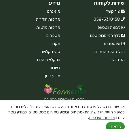
שירות לקוחות
מידע
צור קשר
מי אנחנו
058-5310158
מדיניות החזרות
קבוצת ווטסאפ
מדיניות פרטיות
לדף הפייסבוק שלנו
משלוחים
אינסטגרם
תקנון
הבלוג של פארמרים
סוגי חקלאות
מה חדש
החקלאים שלנו
כשרות
מידע נוסף
חקלאות ישראלית במיטבה
אנו שמים דגש על פרטיותכם. באתר זה נעשה שימוש ב'עוגיות' וכלים דומים
לשיפור חוויית הגלישה, התאמת תוכן וביצוע ניתוחים סטטיסטיים. למידע נוסף
עיינו ב
מדיניות הפרטיות
.
Powered By Farmerim
קראתי