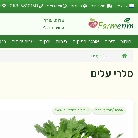
משלוחים
כשרות
וואטסאפ
058-5310158
ל
שפה
שלום, אורח
החשבון שלי
חיסול
דילים
אורגני בפיקוח
פירות
ירקות
עלים ירוקים
נבט
סלרי עלים
סלרי עלים
אפרתי/מחזיקי הדת
3 ירוקים מהדרין ב-24₪