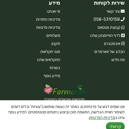
שירות לקוחות
מידע
צור קשר
מי אנחנו
058-5310158
מדיניות החזרות
קבוצת ווטסאפ
מדיניות פרטיות
לדף הפייסבוק שלנו
משלוחים
אינסטגרם
תקנון
הבלוג של פארמרים
סוגי חקלאות
מה חדש
החקלאים שלנו
כשרות
מידע נוסף
חקלאות ישראלית במיטבה
אנו שמים דגש על פרטיותכם. באתר זה נעשה שימוש ב'עוגיות' וכלים דומים
לשיפור חוויית הגלישה, התאמת תוכן וביצוע ניתוחים סטטיסטיים. למידע נוסף
עיינו ב
מדיניות הפרטיות
.
Powered By Farmerim
קראתי