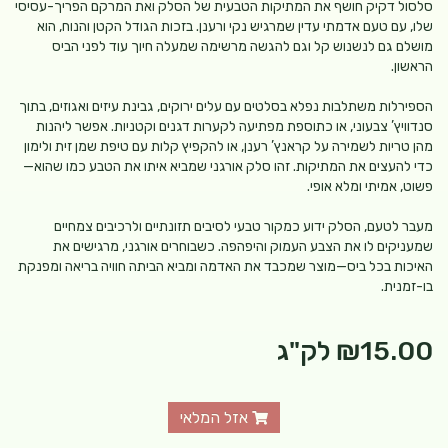
סלסול דקיק חושף את המתיקות הטבעית של הסלק ואת המרקם הפריך-עסיסי
שלו, עם טעם אדמתי עדין שמרגיש נקי ורענן. בזכות הגודל הקטן והנוח, הוא
מושלם גם לנשנוש קל וגם להגשה מרשימה שמעלה חיוך עוד לפני הביס
הראשון.
הספירלות משתלבות נפלא בסלטים עם עלים ירוקים, גבינת עיזים ואגוזים, בתוך
סנדוויץ’ צבעוני, או כתוספת מפתיעה לקערות דגנים וקטניות. אפשר ליהנות
מהן טריות לשמירה על קראנץ’ רענן, או להקפיץ קלות עם טיפת שמן זית ולימון
כדי להעצים את המתיקות. זהו סלק אורגני שמביא איתו את הטבע כמו שהוא—
פשוט, אמיתי ומלא אופי.
מעבר לטעם, הסלק ידוע כמקור טבעי לסיבים תזונתיים ולרכיבים צמחיים
שמעניקים לו את הצבע העמוק והיפהפה. כשבוחרים אורגני, מרגישים את
האיכות בכל ביס—מוצר שמכבד את האדמה ומביא הביתה חוויה בריאה ומפנקת
בו-זמנית.
₪15.00
לק"ג
אזל המלאי