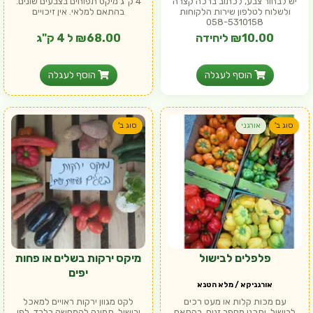
יש לבחור צבע, לכתוב ברכה קצרה
4 ק"ג מיקס תפוחים בצבעים שונים.
ולשלוח לטלפון שירות הלקוחות
בהתאם למלאי. אין זיכויים
058-5310158
₪10.00 ליחידה
₪68.00 ל 4 ק"ג
הוסף לעגלה
הוסף לעגלה
סוג ב'
אורגני
סוג ב'
פלפלים לבישול
מיקס ירקות בשלים או פחות
יפים
אורגניקא / מלא הטנא
עם מכות קלות או מעט רכים
לקט מגוון ירקות ראויים למאכל
לבישול. יתכנו מספר זנים. בהתאם
ובישול. תמונה להמחשה בלבד. לפי