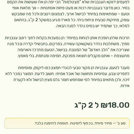
לפעמים דווקא העגבניות שלא “מצטלמות” הכי יפה הן אלו שעושות את הקסם
בסיר. כאן מדובר בעגבניות רכות או מעט פחות אסתטיות – אך מלאות אופי
וטעם – שמתאימות במיוחד לבישול ארוך, לצמצום רטבים ולכל מה שמבקש
עומק, מתיקות טבעית וניחוח ביתי. כל מארז מגיע במשקל 2 ק"ג, בהתאם
למלאי, כך שתמיד יש בסיס נהדר למנה הבאה.
הרכות שלהן הופכת אותן לנוחות במיוחד: הן נמעכות בקלות לתוך רוטב עגבניות
סמיך, משתלבות נהדר בשקשוקה עשירה, במרקים, בתבשילי קדרה ובכל מנה
שצריכה את “הלב האדום” של המטבח. בבישול, הטעם מתרכז והארומה
מתעצמת – ואתם מקבלים תוצאה מפנקת, חמימה ומנחמת, בלי מאמץ.
מעבר לטעם, עגבניות הן מקור טבעי לנוגדי חמצון כמו ליקופן, ומוסיפות
לתפריט צבע, עסיסיות ותחושה של אוכל אמיתי. חשוב לדעת: המוצר נמכר ללא
זיכוי, ולכן מתאים במיוחד למי שמחפש חומר גלם מצוין לבישול ולא לקערת
אירוח.
₪18.00
ל 2 ק"ג
סוג ב' — מחיר מיוחד, בכפוף לזמינות. תוספת להזמנה בלבד.