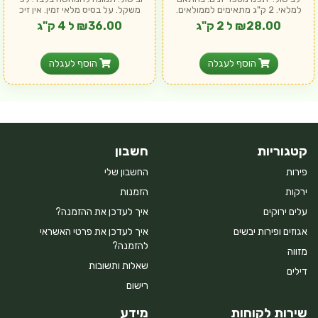
למלאי. 2 ק"ג מתאימים לממולאים.
משקל. על בסיס מלאי זמין. אין זיכ
אין ז
₪28.00 ל 2 ק"ג
₪36.00 ל 4 ק"ג
הוסף לעגלה
הוסף לעגלה
קטגוריות
חשבון
פירות
החשבון שלי
ירקות
הזמנות
עלים ירוקים
איך לעדכן את ההזמנה?
אגוזים ופירות יבשים
איך לעדכן את פרטי האשראי
להזמנה?
מזווה
שאלות ותשובות
דילים
רישום
שירות לקוחות
מידע