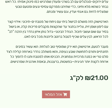
עלים ירוקים-סגלגלים עם לב בשרני ומעודן שמרגיש כמו פינוק אמיתי. כל ראש
נבחר כשהוא מלא וחיוני, כדי שתיהנו ממרקם עסיסי ונעים ומטעם טבעי
שמצליח להיות גם אגוזי ועדין, וגם עשיר ומנחם.
הארטישוק הזה מושלם לבישול ביתי עם ניחוח של מטבח ים-תיכוני: אידוי קצר
עם לימון ושמן זית, צלייה בתנור עד שהקצוות מקבלים פריכות קלה, או בישול
בסיר עם שום ועשבי תיבול. הגודל הבינוני-גדול נותן איזון נהדר בין הרבה “לב”
לכל הראש, לבין עלים שכיף לטבול ברוטב וליהנות מכל ביס לאט.
מעבר לטעם, ארטישוק הוא ירק שמוסיף טוב לצלחת: הוא עשיר בסיבים
תזונתיים ותורם לתחושת שובע נעימה, והוא משתלב נהדר בארוחה קלילה לצד
סלט טרי או כמנה מרכזית צמחונית. הכניסו אותו למטבח ותנו לו להפוך כל
ארוחה לקצת יותר חגיגית—בפשטות, ברעננות, ובאמת אורגנית שמרגישים.
₪21.00
לק"ג
אזל המלאי