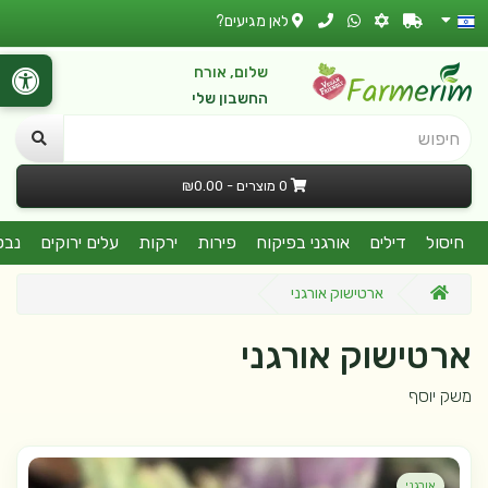
לאן מגיעים?
שלום, אורח
החשבון שלי
חיפוש
0 מוצרים - ₪0.00
חיסול
דילים
אורגני בפיקוח
פירות
ירקות
עלים ירוקים
נבט
ארטישוק אורגני
ארטישוק אורגני
משק יוסף
אורגני