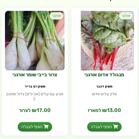
אורגני
אורגני
מנגולד אדום אורגני
צרור בייבי שומר אורגני
משק זינגר
משק רם ברייר
סלק עלים אדום
מגיע עם עלים (אכילים) גדול ומפנק
:)
₪13.00 למארז
₪17.00 לצרור
הוסף לעגלה
הוסף לעגלה