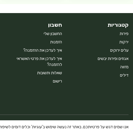
קטגוריות
חשבון
פירות
החשבון שלי
ירקות
הזמנות
עלים ירוקים
איך לעדכן את ההזמנה?
אגוזים ופירות יבשים
איך לעדכן את פרטי האשראי
להזמנה?
מזווה
שאלות ותשובות
דילים
רישום
Powered By Farmerim
אנו שמים דגש על פרטיותכם. באתר זה נעשה שימוש ב'עוגיות' וכלים דומים לשיפור ח