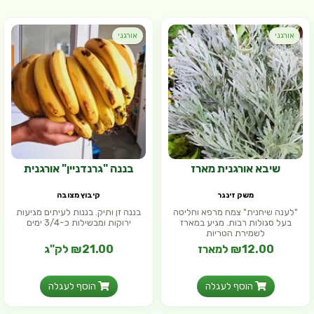
אורגני
אורגני
שיבא אורגנית מארז
בננה "גרנדניין" אורגנית
משק זינגר
קיבוץ מצובה
"לענה שיחנית" צמח מרפא וחליטה
בננה זן ותיק. בננות לעיתים מגיעות
בעל סגולות רבות. מגיע במארז
ירוקות ומבשילות כ-3/4 ימים
לשמירת הטריות
₪12.00 למארז
₪21.00 לק"ג
הוסף לעגלה
הוסף לעגלה