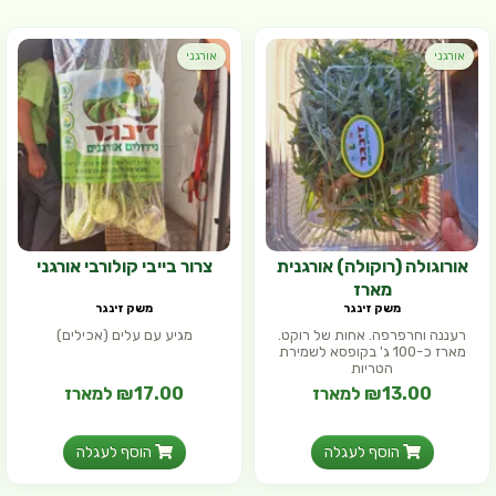
אורגני
אורגני
אורוגולה (רוקולה) אורגנית
צרור בייבי קולורבי אורגני
מארז
משק זינגר
משק זינגר
רעננה וחרפרפה. אחות של רוקט.
מגיע עם עלים (אכילים)
מארז כ-100 ג' בקופסא לשמירת
הטריות
₪13.00 למארז
₪17.00 למארז
הוסף לעגלה
הוסף לעגלה