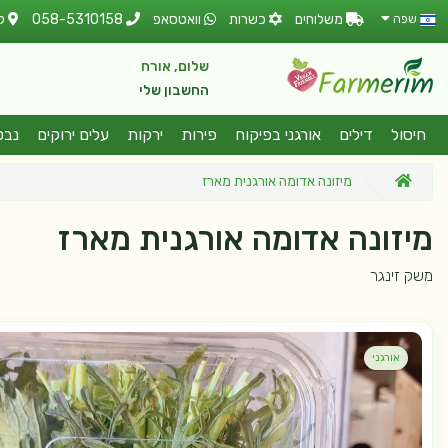
משלוחים
כשרות
וואטסאפ
058-5310158
ל
שפה
שלום, אורח
החשבון שלי
חיסול
דילים
אורגני בפיקוח
פירות
ירקות
עלים ירוקים
נבט
מיזונה אדומה אורגנית מארז
מיזונה אדומה אורגנית מארז
משק זינגר
אורגני