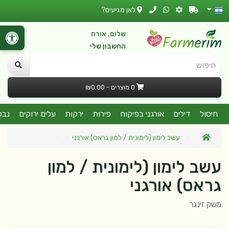
לאן מגיעים?
שלום, אורח
החשבון שלי
חיפוש
0 מוצרים - ₪0.00
חיסול
דילים
אורגני בפיקוח
פירות
ירקות
עלים ירוקים
נבט
עשב לימון (לימונית / למון גראס) אורגני
עשב לימון (לימונית / למון
גראס) אורגני
משק זינגר