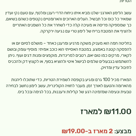
הטריות
עשב הלימון האורגני שלנו מביא איתו ניחוח הדרי רענן ומלטף, עם טעם נקי ועדין
שמאיר כל כוס וכל תבשיל. העלים הארוכים והארומטיים נקטפים כשהם בשיאם,
כך שמספיקה פריסה או מעיכה קלה כדי לשחרר את כל השמנים האתריים
ולהציף את המטבח בריח של לימון טרי עם נגיעה ירקרקה.
בחליטה חמה הוא מעניק משקה מרגיע ומרענן כאחד – מושלם לסיום יום או
להפסקה קטנה באמצע. במטבח האסייתי הוא כוכב אמיתי: מוסיף עומק ובושם
לקארי, מרקים כמו טום יאם, רטבים למרינדות, מוקפצים ומנות דגים ועוף. ניתן
להשתמש בגבעולים שלמים לבישול איטי ולהוציא בסוף, או לקצוץ דק ולהכניס
לתיבול עדין ומדויק.
המארז מכיל 100 גרם ומגיע בקופסה לשמירת הטריות, כדי שתוכלו ליהנות
מהארומה והטעם לאורך זמן. מעבר לחוויה הקולינרית, עשב לימון נחשב לבחירה
טבעית ונעימה שמזמינה רגע של קלילות ורעננות, בכל לגימה ובכל ביס.
₪11.00
למארז
מבצע:
2 מארז ב-₪19.00