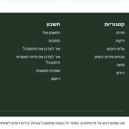
קטגוריות
חשבון
פירות
החשבון שלי
ירקות
הזמנות
עלים ירוקים
איך לעדכן את ההזמנה?
אגוזים ופירות יבשים
איך לעדכן את פרטי האשראי
להזמנה?
מזווה
שאלות ותשובות
דילים
רישום
Powered By Farmerim
אנו שמים דגש על פרטיותכם. באתר זה נעשה שימוש ב'עוגיות' וכלים דומים לשיפור ח