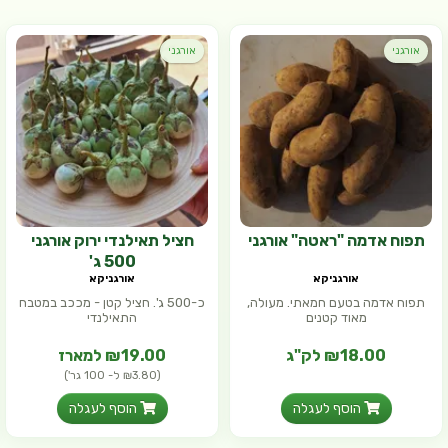
אורגני
אורגני
תפוח אדמה "ראטה" אורגני
חציל תאילנדי ירוק אורגני
500 ג'
אורגניקא
אורגניקא
תפוח אדמה בטעם חמאתי. מעולה,
כ-500 ג'. חציל קטן - מככב במטבח
מאוד קטנים
התאילנדי
₪18.00 לק"ג
₪19.00 למארז
(₪3.80 ל- 100 גר')
הוסף לעגלה
הוסף לעגלה