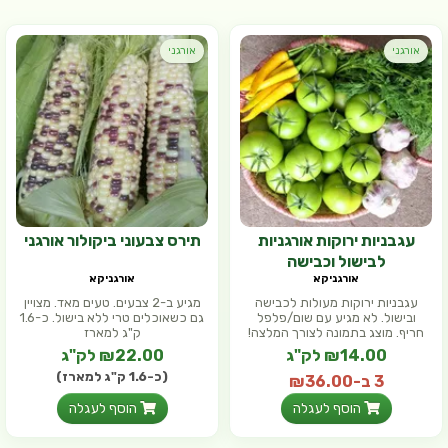
אורגני
אורגני
עגבניות ירוקות אורגניות
תירס צבעוני ביקולור אורגני
לבישול וכבישה
אורגניקא
אורגניקא
עגבניות ירוקות מעולות לכבישה
מגיע ב-2 צבעים. טעים מאד. מצויין
ובישול. לא מגיע עם שום/פלפל
גם כשאוכלים טרי ללא בישול. כ-1.6
חריף. מוצג בתמונה לצורך המלצה!
ק"ג למארז
₪14.00 לק"ג
₪22.00 לק"ג
(כ-1.6 ק"ג למארז)
3 ב-₪36.00
הוסף לעגלה
הוסף לעגלה