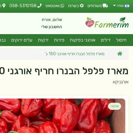
משלוחים
כשרות
וואטסאפ
058-5310158
ל
שפה
שלום, אורח
החשבון שלי
חיסול
דילים
אורגני בפיקוח
פירות
ירקות
עלים ירוקים
נבט
מארז פלפל הבנרו חריף אורגני 150 ג'
מארז פלפל הבנרו חריף אורגני 150 ג'
אורגניקא
אורגני