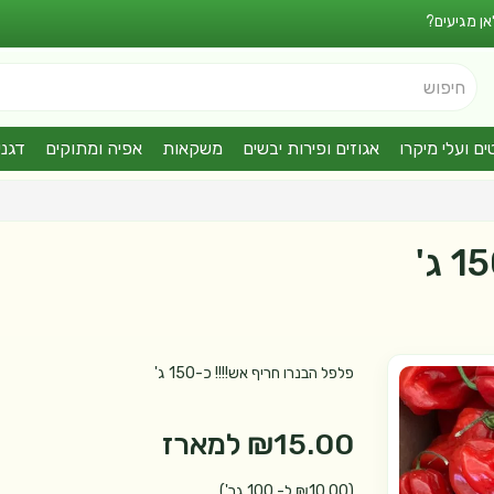
אן מגיעים?
חיפוש
ים ועלי מיקרו
אגוזים ופירות יבשים
משקאות
אפיה ומתוקים
דגני
פלפל הבנרו חריף אש!!!! כ-150 ג'
₪15.00
למארז
(₪10.00 ל- 100 גר')