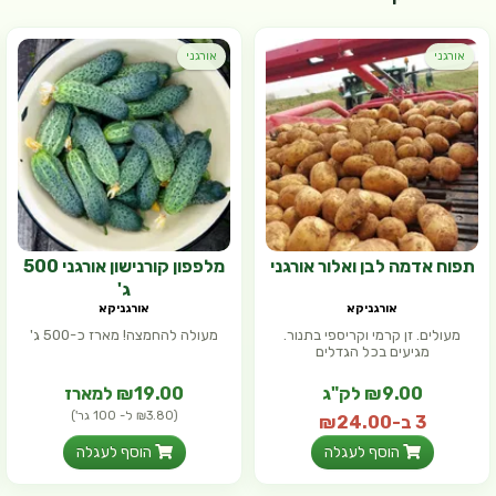
אורגני
אורגני
תפוח אדמה לבן ואלור אורגני
מלפפון קורנישון אורגני 500
ג'
אורגניקא
אורגניקא
מעולים. זן קרמי וקריספי בתנור.
מעולה להחמצה! מארז כ-500 ג'
מגיעים בכל הגדלים
₪9.00 לק"ג
₪19.00 למארז
(₪3.80 ל- 100 גר')
3 ב-₪24.00
הוסף לעגלה
הוסף לעגלה