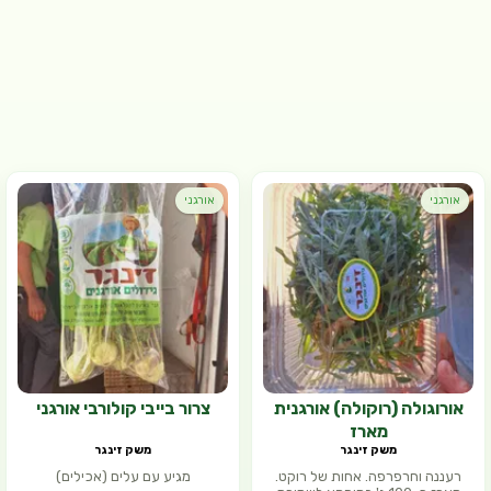
אורגני
אורגני
אורוגולה (רוקולה) אורגנית
צרור בייבי קולורבי אורגני
מארז
משק זינגר
משק זינגר
רעננה וחרפרפה. אחות של רוקט.
מגיע עם עלים (אכילים)