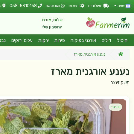
משלוחים
כשרות
וואטסאפ
058-5310158
ל
שפה
שלום, אורח
החשבון שלי
חיסול
דילים
אורגני בפיקוח
פירות
ירקות
עלים ירוקים
נבט
נענע אורגנית מארז
נענע אורגנית מארז
משק זינגר
אורגני