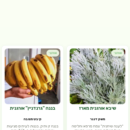
אורגני
אורגני
שיבא אורגנית מארז
בננה "גרנדניין" אורגנית
משק זינגר
קיבוץ מצובה
"לענה שיחנית" צמח מרפא וחליטה
בננה זן ותיק. בננות לעיתים מגיעות