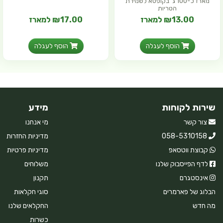
מארז כ-100 ג' בקופסא לשמירת
הטריות
₪13.00 למארז
₪17.00 למארז
הוסף לעגלה
הוסף לעגלה
שירות לקוחות
מידע
צור קשר
מי אנחנו
058-5310158
מדיניות החזרות
קבוצת ווטסאפ
מדיניות פרטיות
לדף הפייסבוק שלנו
משלוחים
אינסטגרם
תקנון
הבלוג של פארמרים
סוגי חקלאות
מה חדש
החקלאים שלנו
כשרות