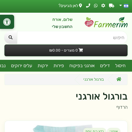
לאן מגיעים?
שלום, אורח
החשבון שלי
חיפוש
0 מוצרים - ₪0.00
חיסול
דילים
אורגני בפיקוח
פירות
ירקות
עלים ירוקים
נבט
בורגול אורגני
בורגול אורגני
הרדוף
אורגני
בדצ בית יוסף