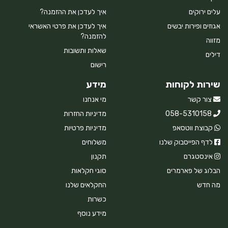
עלים ירוקים
איך לעדכן את ההזמנה?
אגוזים ופירות יבשים
איך לעדכן את פרטי האשראי
להזמנה?
מזווה
שאלות ותשובות
דילים
רישום
שירות לקוחות
מידע
צור קשר
מי אנחנו
058-5310158
מדיניות החזרות
קבוצת ווטסאפ
מדיניות פרטיות
לדף הפייסבוק שלנו
משלוחים
אינסטגרם
תקנון
הבלוג של פארמרים
סוגי חקלאות
מה חדש
החקלאים שלנו
כשרות
מידע נוסף