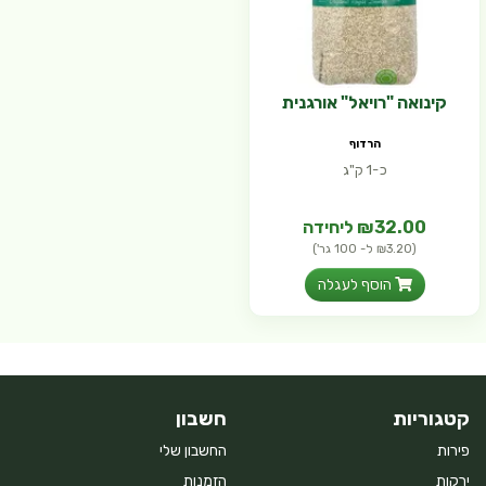
קינואה "רויאל" אורגנית
הרדוף
כ-1 ק"ג
₪32.00 ליחידה
(₪3.20 ל- 100 גר')
הוסף לעגלה
קטגוריות
חשבון
פירות
החשבון שלי
ירקות
הזמנות