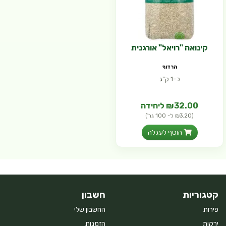
קינואה "רויאל" אורגנית
הרדוף
כ-1 ק"ג
₪32.00 ליחידה
(₪3.20 ל- 100 גר')
הוסף לעגלה
קטגוריות
חשבון
פירות
החשבון שלי
ירקות
הזמנות