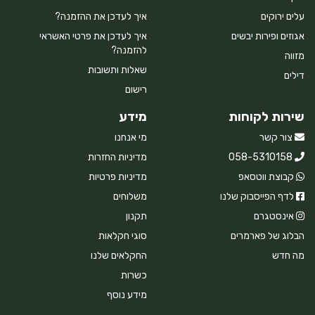
עלים ירוקים
איך לעדכן את ההזמנה?
אגוזים ופירות יבשים
איך לעדכן את פרטי האשראי
להזמנה?
מזווה
שאלות ותשובות
דילים
רישום
שירות לקוחות
מידע
צור קשר
מי אנחנו
058-5310158
מדיניות החזרות
קבוצת ווטסאפ
מדיניות פרטיות
לדף הפייסבוק שלנו
משלוחים
אינסטגרם
תקנון
הבלוג של פארמרים
סוגי חקלאות
מה חדש
החקלאים שלנו
כשרות
מידע נוסף