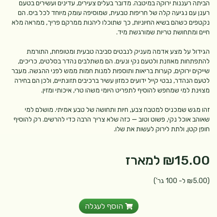
הביתה רעננות ירוקה במיטבה. מדובר בעלים צעירים, עדינים ועשירים בטעם
רענן עם נגיעה קלה של חריפות טבעית, שמוסיפה עומק מיוחד לכל ביס. הם
נקטפים כשהם בשיא החיוניות, כך שתוכלו ליהנות ממרקם פריך, ממראה מלא
חיים ומתחושת טריות שמורגשת מיד.
הגידול על מצע אדמה מעניק לנבטים סביבה טבעית ומטופחת, התורמת
להתפתחות מאוזנת ולטעם נקי ונעים. הם משתלבים נהדר בסלטים, כריכים,
שייקים ירוקים, קערות בריאות ותוספות למנות חמות ממש לפני ההגשה. מעבר
לטעם הנהדר, נבטי קייל ידועים כמזון עשיר ברכיבים תזונתיים, ולכן הם בחירה
מצוינת למי שמחפש להוסיף לתפריט היומי משהו טרי, איכותי ומזין.
זהו מגש שמכניס למטבח צבע, חיות ותחושה של טבע אמיתי. מושלם למי
שאוהב אוכל נקי, פשוט וטוב — כזה שלא צריך הרבה כדי להרשים. רק להוסיף
חופן קטן, ולתת לירוק לעשות את שלו.
₪15.00
למארז
(₪5.00 ל- 100 גר')
הוסף לעגלה