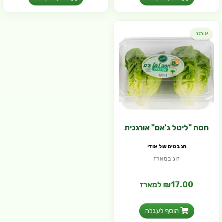
אורגני
חסה "ליטל ג'אם" אורגנית
הנבטים של אודי
זוג במארז
₪17.00 למארז
הוסף לעגלה